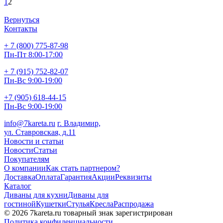
1
2
Вернуться
Контакты
+ 7 (800) 775-87-98
Пн-Пт 8:00-17:00
+ 7 (915) 752-82-07
Пн-Вс 9:00-19:00
+7 (905) 618-44-15
Пн-Вс 9:00-19:00
info@7kareta.ru
г. Владимир,
ул. Ставровская, д.11
Новости и статьи
Новости
Статьи
Покупателям
О компании
Как стать партнером?
Доставка
Оплата
Гарантия
Акции
Реквизиты
Каталог
Диваны для кухни
Диваны для
гостиной
Кушетки
Стулья
Кресла
Распродажа
© 2026 7kareta.ru товарный знак зарегистрирован
Политика конфиденциальности