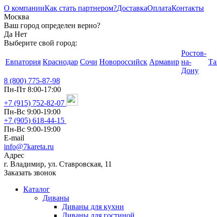
О компании
Как стать партнером?
Доставка
Оплата
Контакты
Москва
Ваш город определен верно?
Да
Нет
Выберите свой город:
Ростов-
Евпатория
Краснодар
Сочи
Новороссийск
Армавир
на-
Та
Дону
8 (800) 775-87-98
Пн-Пт 8:00-17:00
+7 (915) 752-82-07
Пн-Вс 9:00-19:00
+7 (905) 618-44-15
Пн-Вс 9:00-19:00
E-mail
info@7kareta.ru
Адрес
г. Владимир, ул. Ставровская, 11
Заказать звонок
Каталог
Диваны
Диваны для кухни
Диваны для гостиной