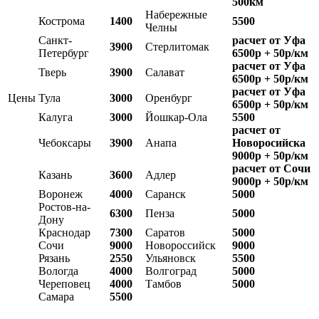
500км
Набережные
Кострома
1400
5500
Челны
Санкт-
расчет от Уфа
3900
Стерлитомак
Петербург
6500р + 50р/км
расчет от Уфа
Тверь
3900
Салават
6500р + 50р/км
расчет от Уфа
Цены
Тула
3000
Оренбург
6500р + 50р/км
Калуга
3000
Йошкар-Ола
5500
расчет от
Чебоксары
3900
Анапа
Новоросийска
9000р + 50р/км
расчет от Сочи
Казань
3600
Адлер
9000р + 50р/км
Воронеж
4000
Саранск
5000
Ростов-на-
6300
Пенза
5000
Дону
Краснодар
7300
Саратов
5000
Сочи
9000
Новороссийск
9000
Рязань
2550
Ульяновск
5500
Вологда
4000
Волгоград
5000
Череповец
4000
Тамбов
5000
Самара
5500