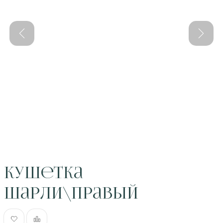
Кушетка
Шарли\Правый