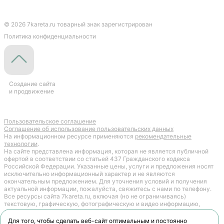
© 2026 7kareta.ru товарный знак зарегистрирован
Политика конфиденциальности
Создание сайта
и продвижение
Пользовательское соглашение
Cоглашение об использование пользовательских данных
На информационном ресурсе применяются
рекомендательные
технологии
.
На сайте представлена информация, которая не является публичной
офертой в соответствии со статьей 437 Гражданского кодекса
Российской Федерации. Указанные цены, услуги и предложения носят
исключительно информационный характер и не являются
окончательным предложением. Для уточнения условий и получения
актуальной информации, пожалуйста, свяжитесь с нами по телефону.
Все ресурсы сайта 7kareta.ru, включая (но не ограничиваясь)
текстовую, графическую, фотографическую и видео информацию,
структуру, дизайн и оформление страниц, доменное имя, фирменное
наименование являются объектами авторского права и прав на
Для того, чтобы сделать веб-сайт оптимальным и постоянно