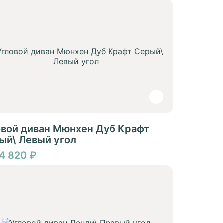
овой диван Мюнхен Дуб Крафт
ый\ Левый угол
54 820 ₽