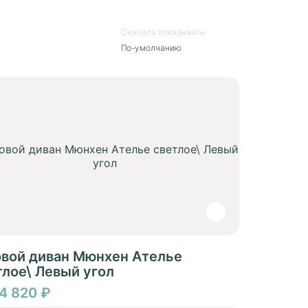
Сначала показывать:
По-умолчанию
овой диван Мюнхен Ателье
тлое\ Левый угол
54 820 ₽