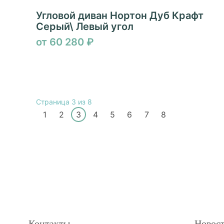
Угловой диван Нортон Дуб Крафт
Серый\ Левый угол
от 60 280 ₽
Страница 3 из 8
1
2
3
4
5
6
7
8
Контакты
Новост