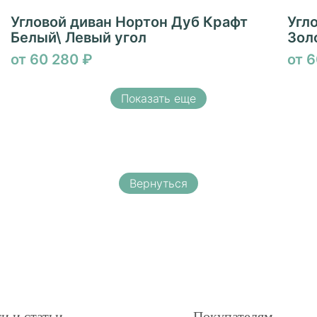
Угловой диван Нортон Дуб Крафт
Угл
Белый\ Левый угол
Зол
от 60 280 ₽
от 
Показать еще
Вернуться
и и статьи
Покупателям