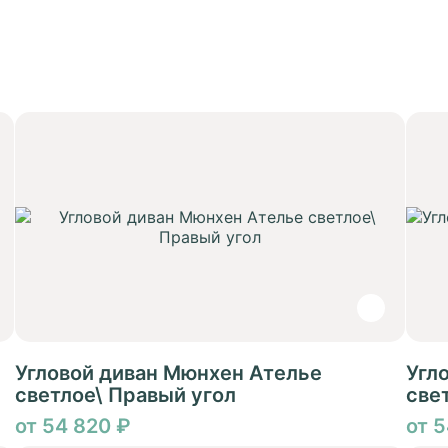
Угловой диван Мюнхен Ателье
Угл
светлое\ Правый угол
све
от 54 820 ₽
от 