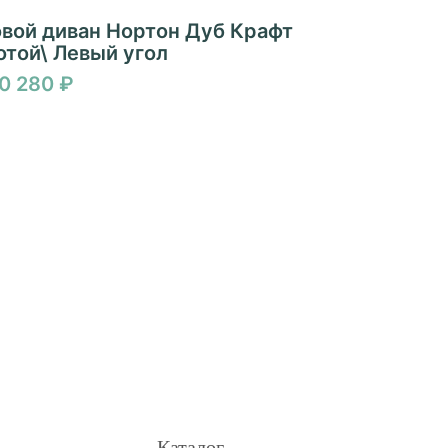
овой диван Нортон Дуб Крафт
отой\ Левый угол
60 280 ₽
Каталог