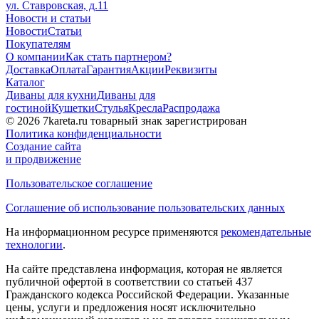
ул. Ставровская, д.11
Новости и статьи
Новости
Статьи
Покупателям
О компании
Как стать партнером?
Доставка
Оплата
Гарантия
Акции
Реквизиты
Каталог
Диваны для кухни
Диваны для
гостиной
Кушетки
Стулья
Кресла
Распродажа
© 2026 7kareta.ru товарный знак зарегистрирован
Политика конфиденциальности
Создание сайта
и продвижение
Пользовательское соглашение
Cоглашение об использование пользовательских данных
На информационном ресурсе применяются
рекомендательные
технологии
.
На сайте представлена информация, которая не является
публичной офертой в соответствии со статьей 437
Гражданского кодекса Российской Федерации. Указанные
цены, услуги и предложения носят исключительно