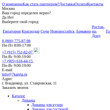
О компании
Как стать партнером?
Доставка
Оплата
Контакты
Москва
Ваш город определен верно?
Да
Нет
Выберите свой город:
Ростов-
Евпатория
Краснодар
Сочи
Новороссийск
Армавир
на-
Та
Дону
8 (800) 775-87-98
Пн-Пт 8:00-17:00
+7 (915) 752-82-07
Пн-Вс 9:00-19:00
+7 (905) 618-44-15
Пн-Вс 9:00-19:00
E-mail
info@7kareta.ru
Адрес
г. Владимир, ул. Ставровская, 11
Заказать звонок
Каталог
Диваны
Диваны для кухни
Диваны для гостиной